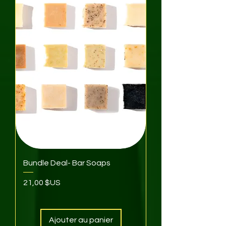
Bundle Deal- Bar Soaps
Prix
21,00 $US
Ajouter au panier