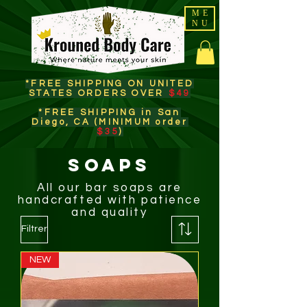
ME
NU
*FREE SHIPPING ON UNITED
STATES ORDERS OVER
$49
*FREE SHIPPING in San
Diego, CA (MINIMUM order
$35
)​
SOAPS
All our bar soaps are
handcrafted with patience
and quality
Filtrer
NEW