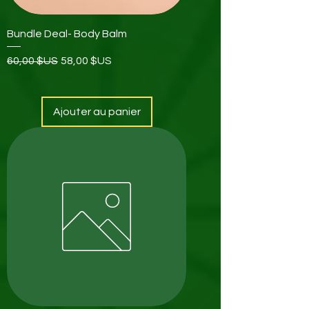
Bundle Deal- Body Balm
Prix original
Prix promotionnel
60,00 $US
58,00 $US
Ajouter au panier