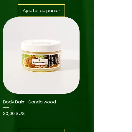
Ajouter au panier
Body Balm- Sandalwood
Prix
20,00 $US