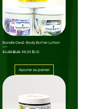
Bundle Deal- Body Butter Lotion
Prix original
Prix promotionnel
51,00 $US
49,00 $US
Ajouter au panier