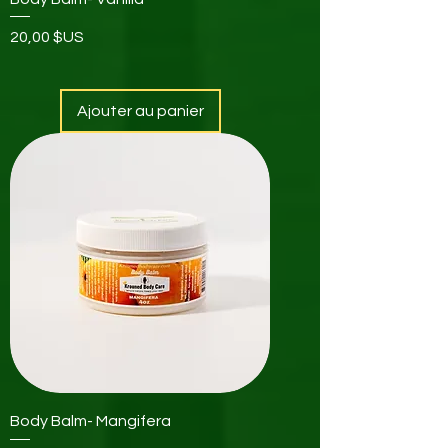
Prix
20,00 $US
Ajouter au panier
Body Balm- Mangifera