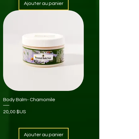
Ajouter au panier
Body Balm- Chamomile
Prix
20,00 $US
Ajouter au panier