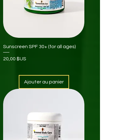
Sunscreen SPF 30+ (for all ages)
Prix
20,00 $US
Ajouter au panier