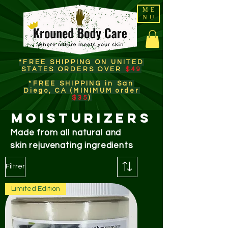
ME
NU
*FREE SHIPPING ON UNITED
STATES ORDERS OVER
$49
*FREE SHIPPING in San
Diego, CA (MINIMUM order
$35
)​
MOISTURIZERS
Made from all natural and
skin
rejuvenating
ingredients
Filtrer
Limited Edition