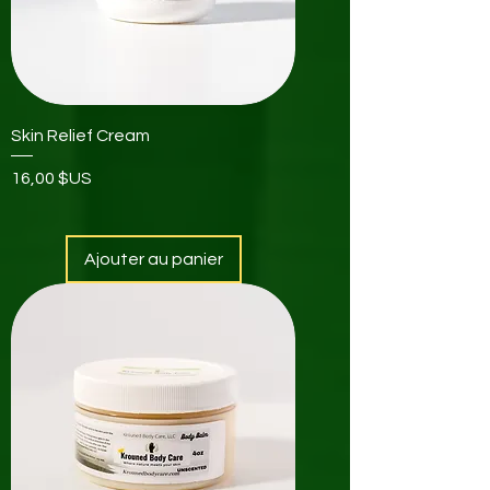
Skin Relief Cream
Prix
16,00 $US
Ajouter au panier