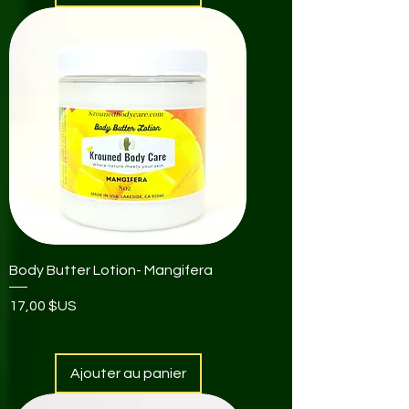
Body Butter Lotion- Mangifera
Prix
17,00 $US
Ajouter au panier