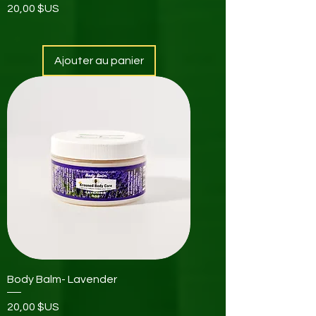
Prix
20,00 $US
Ajouter au panier
Body Balm- Lavender
Prix
20,00 $US