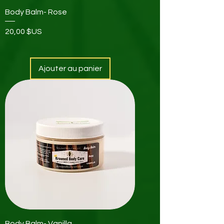
Body Balm- Rose
Prix
20,00 $US
Ajouter au panier
Body Balm- Vanilla